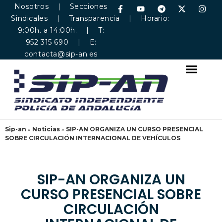
Nosotros
|
Secciones
Sindicales
|
Transparencia
| Horario:
9:00h. a 14:00h. | T:
952 315 690 | E:
contacta@sip-an.es
Sip-an
»
Noticias
»
SIP-AN ORGANIZA UN CURSO PRESENCIAL
SOBRE CIRCULACIÓN INTERNACIONAL DE VEHÍCULOS
SIP-AN ORGANIZA UN
CURSO PRESENCIAL SOBRE
CIRCULACIÓN