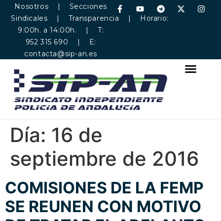
Nosotros
|
Secciones
Sindicales
|
Transparencia
| Horario:
9:00h. a 14:00h. | T:
952 315 690 | E:
contacta@sip-an.es
Día:
16 de
septiembre de 2016
COMISIONES DE LA FEMP
SE REUNEN CON MOTIVO