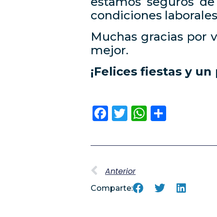
estamos seguros de 
condiciones laborales
Muchas gracias por v
mejor.
¡Felices fiestas y u
Facebook
Twitter
WhatsA
Compa
Anterior
Comparte: