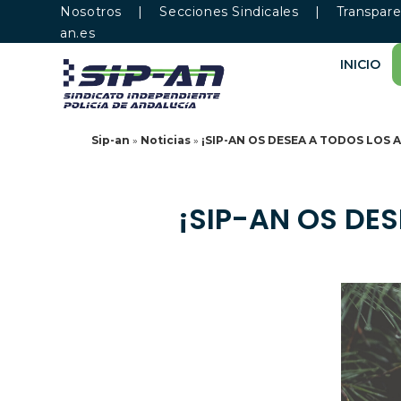
Nosotros
|
Secciones Sindicales
|
Transpare
an.es
INICIO
Sip-an
»
Noticias
»
¡SIP-AN OS DESEA A TODOS LOS A
¡SIP-AN OS DES