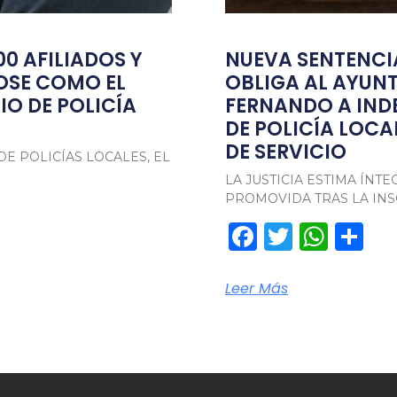
00 AFILIADOS Y
NUEVA SENTENC
OSE COMO EL
OBLIGA AL AYUN
O DE POLICÍA
FERNANDO A IND
DE POLICÍA LOCA
DE SERVICIO
DE POLICÍAS LOCALES, EL
LA JUSTICIA ESTIMA ÍN
PROMOVIDA TRAS LA IN
pp
rtir
Facebook
Twitter
Wha
Co
Leer Más