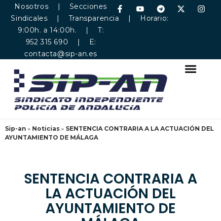
Nosotros
|
Secciones
Sindicales
|
Transparencia
| Horario:
9:00h. a 14:00h. | T:
952 315 690 | E:
contacta@sip-an.es
Sip-an
»
Noticias
»
SENTENCIA CONTRARIA A LA ACTUACIÓN DEL
AYUNTAMIENTO DE MÁLAGA
SENTENCIA CONTRARIA A
LA ACTUACIÓN DEL
AYUNTAMIENTO DE