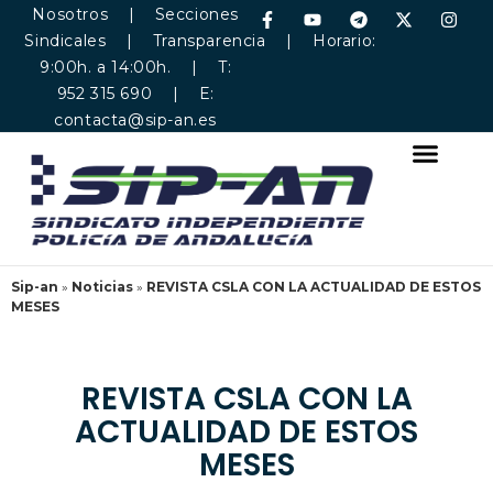
Nosotros
|
Secciones
Sindicales
|
Transparencia
| Horario:
9:00h. a 14:00h. | T:
952 315 690 | E:
contacta@sip-an.es
Sip-an
»
Noticias
»
REVISTA CSLA CON LA ACTUALIDAD DE ESTOS
MESES
REVISTA CSLA CON LA
ACTUALIDAD DE ESTOS
MESES