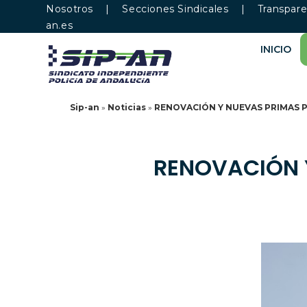
Nosotros
|
Secciones Sindicales
|
Transpare
an.es
INICIO
Sip-an
»
Noticias
»
RENOVACIÓN Y NUEVAS PRIMAS PA
RENOVACIÓN Y