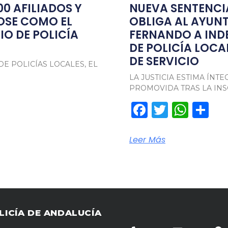
00 AFILIADOS Y
NUEVA SENTENC
OSE COMO EL
OBLIGA AL AYUN
O DE POLICÍA
FERNANDO A IND
DE POLICÍA LOCA
DE SERVICIO
DE POLICÍAS LOCALES, EL
LA JUSTICIA ESTIMA ÍN
PROMOVIDA TRAS LA IN
pp
rtir
Facebook
Twitter
Wha
Co
Leer Más
LICÍA DE ANDALUCÍA