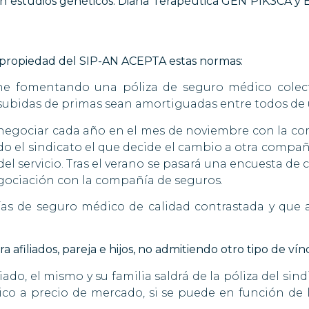
n estudios genéticos: Diana Terapéutica GEN PIK3CA y 
za propiedad del SIP-AN ACEPTA estas normas:
iene fomentando una póliza de seguro médico colec
 subidas de primas sean amortiguadas entre todos de 
negociar cada año en el mes de noviembre con la co
ndo el sindicato el que decide el cambio a otra compañ
del servicio. Tras el verano se pasará una encuesta de
egociación con la compañía de seguros.
s de seguro médico de calidad contrastada y que ac
 afiliados, pareja e hijos, no admitiendo otro tipo de vínc
liado, el mismo y su familia saldrá de la póliza del si
co a precio de mercado, si se puede en función de 