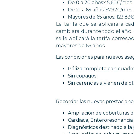
De 0 a 20 años:
45,60€/mes
De 21 a 65 años:
57,92€/mes
Mayores de 65 años:
123,83
La tarifa que se aplicará a c
cambiará durante todo el año. 
se le aplicará la tarifa corresp
mayores de 65 años.
Las condiciones para nuevos aseg
Póliza completa con cuadr
Sin copagos
Sin carencias si vienen de o
Recordar las nuevas prestacione
Ampliación de coberturas 
Cardiaca, Enteroresonancia 
Diagnósticos destinado a la