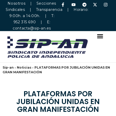
Nosotros
|
Secciones
Sindicales
|
Transparencia
| Horario:
9:00h. a 14:00h. | T:
952 315 690 | E:
contacta@sip-an.es
Sip-an
»
Noticias
»
PLATAFORMAS POR JUBILACIÓN UNIDAS EN
GRAN MANIFESTACIÓN
PLATAFORMAS POR
JUBILACIÓN UNIDAS EN
GRAN MANIFESTACIÓN