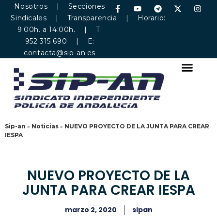
Nosotros
|
Secciones
Sindicales
|
Transparencia
| Horario:
9:00h. a 14:00h. | T:
952 315 690 | E:
contacta@sip-an.es
Sip-an
»
Noticias
»
NUEVO PROYECTO DE LA JUNTA PARA CREAR
IESPA
NUEVO PROYECTO DE LA
JUNTA PARA CREAR IESPA
marzo 2, 2020
sipan