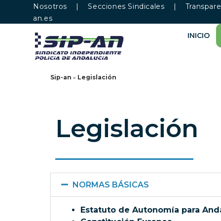
Nosotros
|
Secciones Sindicales
|
Transpare
an.es
INICIO
Sip-an
»
Legislación
Legislación
NORMAS BÁSICAS
Estatuto de Autonomía para And