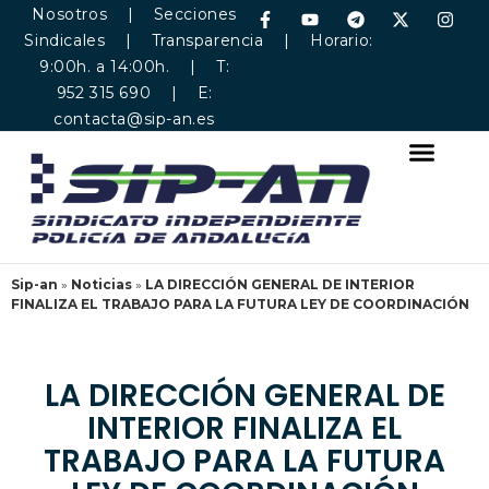
Nosotros
|
Secciones
Sindicales
|
Transparencia
| Horario:
9:00h. a 14:00h. | T:
952 315 690 | E:
contacta@sip-an.es
Sip-an
»
Noticias
»
LA DIRECCIÓN GENERAL DE INTERIOR
FINALIZA EL TRABAJO PARA LA FUTURA LEY DE COORDINACIÓN
LA DIRECCIÓN GENERAL DE
INTERIOR FINALIZA EL
TRABAJO PARA LA FUTURA