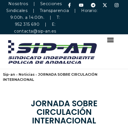
Nosotros
|
Secciones
Sindicales
|
Transparencia
| Horario:
9:00h. a 14:00h. | T:
952 315 690 | E:
contacta@sip-an.es
Sip-an
»
Noticias
»
JORNADA SOBRE CIRCULACIÓN
INTERNACIONAL
JORNADA SOBRE
CIRCULACIÓN
INTERNACIONAL