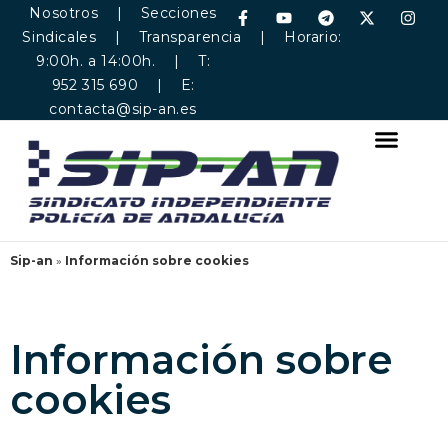
Nosotros
|
Secciones
Sindicales
|
Transparencia
| Horario:
9:00h. a 14:00h. | T:
952 315 690 | E:
contacta@sip-an.es
Sip-an
»
Información sobre cookies
Información sobre
cookies