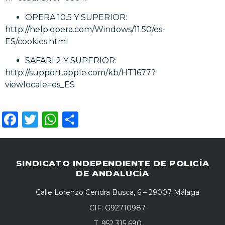
OPERA 10.5 Y SUPERIOR:
http://help.opera.com/Windows/11.50/es-
ES/cookies.html
SAFARI 2 Y SUPERIOR:
http://support.apple.com/kb/HT1677?
viewlocale=es_ES
Facebook
Twitter
WhatsApp
Compartir
SINDICATO INDEPENDIENTE DE POLICÍA
DE ANDALUCÍA
Calle Lorenzo Cendra Busca, 6 – 29007 Málaga
CIF: G92710987
T. 952 315 690