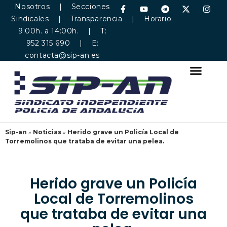
Nosotros
|
Secciones
Sindicales
|
Transparencia
| Horario:
9:00h. a 14:00h. | T:
952 315 690 | E:
contacta@sip-an.es
Sip-an
»
Noticias
»
Herido grave un Policía Local de
Torremolinos que trataba de evitar una pelea.
Herido grave un Policía
Local de Torremolinos
que trataba de evitar una