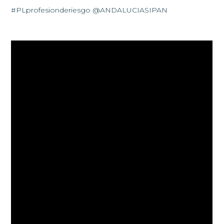
#PLprofesionderiesgo @ANDALUCIASIPAN