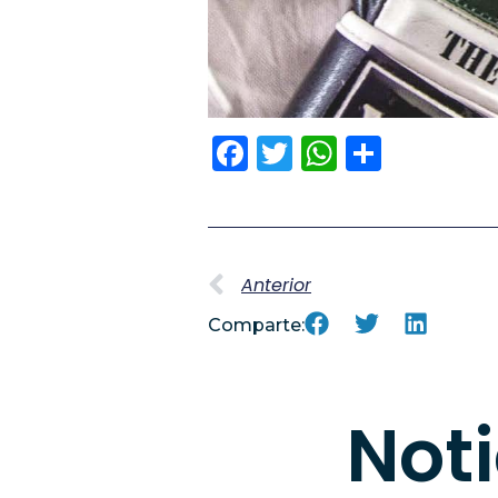
Facebook
Twitter
WhatsA
Compa
Anterior
Comparte:
Not