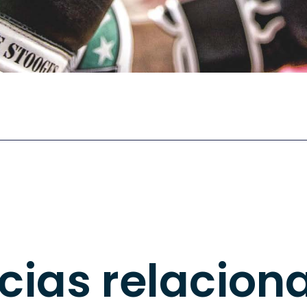
pp
rtir
icias relacion