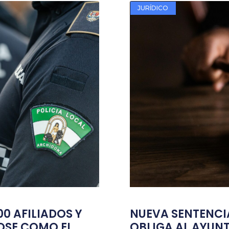
JURÍDICO
00 AFILIADOS Y
NUEVA SENTENC
OSE COMO EL
OBLIGA AL AYUN