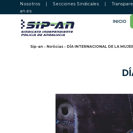
Nosotros
|
Secciones Sindicales
|
Transpare
an.es
INICIO
Sip-an
»
Noticias
»
DÍA INTERNACIONAL DE LA MUJE
DÍ