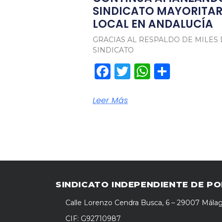
SINDICATO MAYORITARI
LOCAL EN ANDALUCÍA
GRACIAS AL RESPALDO DE MILES 
SINDICATO
Facebook
Twitter
WhatsA
Compa
Leer Más
SINDICATO INDEPENDIENTE DE PO
Calle Lorenzo Cendra Busca, 6 – 29007 Mála
CIF: G92710987