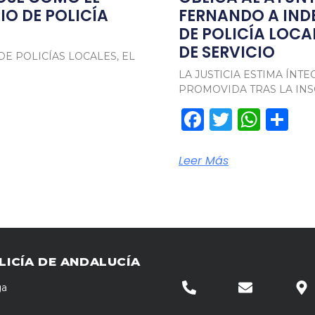
O DE POLICÍA
FERNANDO A IND
DE POLICÍA LOCA
DE SERVICIO
DE POLICÍAS LOCALES, EL
LA JUSTICIA ESTIMA ÍN
PROMOVIDA TRAS LA IN
pp
rtir
Facebook
Twitter
Wha
Co
Leer Más
LICÍA DE ANDALUCÍA
ga