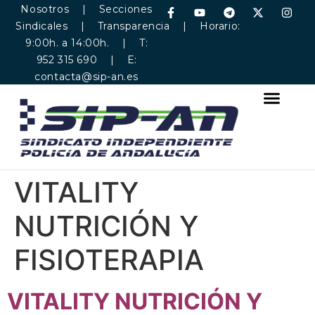
Nosotros
|
Secciones
Sindicales
|
Transparencia
| Horario:
9:00h. a 14:00h. | T:
952 315 690 | E:
contacta@sip-an.es
VITALITY
NUTRICIÓN Y
FISIOTERAPIA
VITALITY NUTRICIÓN Y