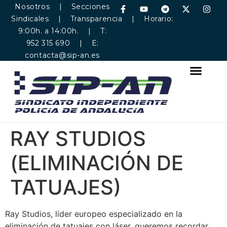
Nosotros
|
Secciones
Sindicales
|
Transparencia
| Horario:
9:00h. a 14:00h. | T:
952 315 690 | E:
contacta@sip-an.es
RAY STUDIOS
(ELIMINACIÓN DE
TATUAJES)
Ray Studios, líder europeo especializado en la
eliminación de tatuajes con láser, queremos recordar