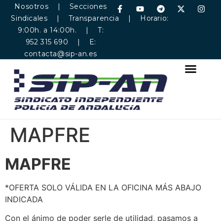
Nosotros
|
Secciones
Sindicales
|
Transparencia
| Horario:
9:00h. a 14:00h. | T:
952 315 690 | E:
contacta@sip-an.es
MAPFRE
MAPFRE
*OFERTA SOLO VÁLIDA EN LA OFICINA MÁS ABAJO
INDICADA
Con el ánimo de poder serle de utilidad, pasamos a