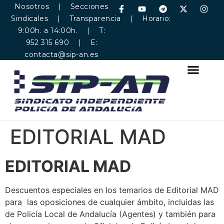
Nosotros
|
Secciones
Sindicales
|
Transparencia
| Horario:
9:00h. a 14:00h. | T:
952 315 690 | E:
contacta@sip-an.es
EDITORIAL MAD
EDITORIAL MAD
Descuentos especiales en los temarios de Editorial MAD
para las oposiciones de cualquier ámbito, incluidas las
de Policía Local de Andalucía (Agentes) y también para