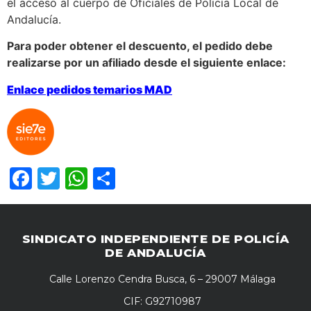
el acceso al cuerpo de Oficiales de Policía Local de
Andalucía.
Para poder obtener el descuento, el pedido debe
realizarse por un afiliado desde el siguiente enlace:
Enlace pedidos temarios MAD
Facebook
Twitter
WhatsApp
Compartir
SINDICATO INDEPENDIENTE DE POLICÍA
DE ANDALUCÍA
Calle Lorenzo Cendra Busca, 6 – 29007 Málaga
CIF: G92710987