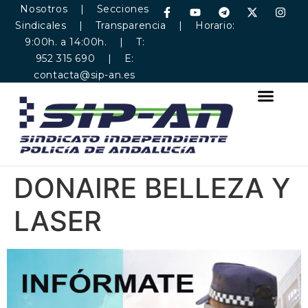
Nosotros
|
Secciones
Sindicales
|
Transparencia
| Horario:
9:00h. a 14:00h. | T:
952 315 690 | E:
contacta@sip-an.es
DONAIRE BELLEZA Y
LASER