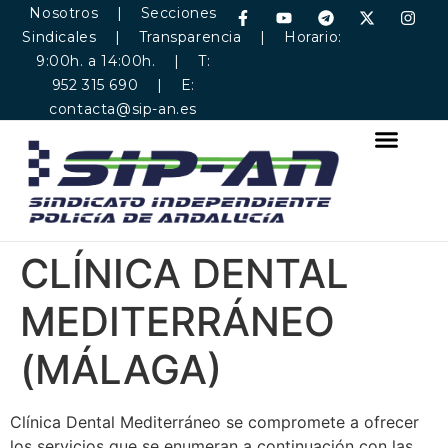
Nosotros
|
Secciones
Sindicales
|
Transparencia
| Horario:
9:00h. a 14:00h. | T:
952 315 690 | E:
contacta@sip-an.es
CLÍNICA DENTAL
MEDITERRÁNEO
(MÁLAGA)
Clínica Dental Mediterráneo se compromete a ofrecer
los servicios que se enumeran a continuación con las