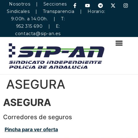
Nosotros
|
Secciones
Sindicales
|
Transparencia
| Horario:
9:00h. a 14:00h. | T:
952 315 690 | E:
contacta@sip-an.es
ASEGURA
ASEGURA
Corredores de seguros
Pincha para ver oferta