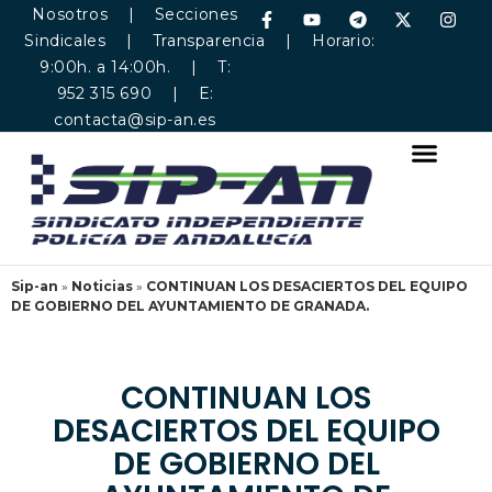
Nosotros
|
Secciones
Sindicales
|
Transparencia
| Horario:
9:00h. a 14:00h. | T:
952 315 690 | E:
contacta@sip-an.es
Sip-an
»
Noticias
»
CONTINUAN LOS DESACIERTOS DEL EQUIPO
DE GOBIERNO DEL AYUNTAMIENTO DE GRANADA.
CONTINUAN LOS
DESACIERTOS DEL EQUIPO
DE GOBIERNO DEL