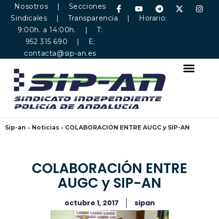
Nosotros
|
Secciones
Sindicales
|
Transparencia
| Horario:
9:00h. a 14:00h. | T:
952 315 690 | E:
contacta@sip-an.es
Sip-an
»
Noticias
»
COLABORACIÓN ENTRE AUGC y SIP-AN
COLABORACIÓN ENTRE
AUGC y SIP-AN
octubre 1, 2017
sipan