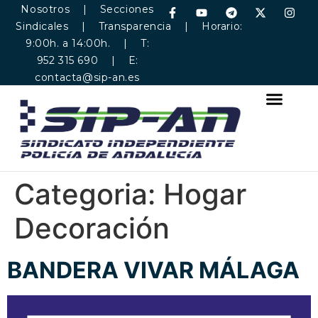
Nosotros
|
Secciones
Sindicales
|
Transparencia
| Horario:
9:00h. a 14:00h. | T:
952 315 690 | E:
contacta@sip-an.es
Categoria:
Hogar
Decoración
BANDERA VIVAR MÁLAGA