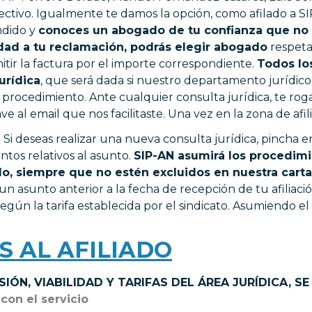
lectivo. Igualmente te damos la opción, como afilado a 
ndido y
conoces un abogado de tu confianza que no 
idad a tu reclamación, podrás elegir abogado
respetan
mitir la factura por el importe correspondiente.
Todos lo
urídica
, que será dada si nuestro departamento jurídico
el procedimiento. Ante cualquier consulta jurídica, te ro
ve al email que nos facilitaste. Una vez en la zona de af
 Si deseas realizar una nueva consulta jurídica, pincha 
tos relativos al asunto.
SIP-AN asumirá los procedimi
do, siempre que no estén excluidos en nuestra carta
 asunto anterior a la fecha de recepción de tu afiliaci
ún la tarifa establecida por el sindicato. Asumiendo el 
S AL AFILIADO
ÓN, VIABILIDAD Y TARIFAS DEL ÁREA JURÍDICA, SE
con el servicio