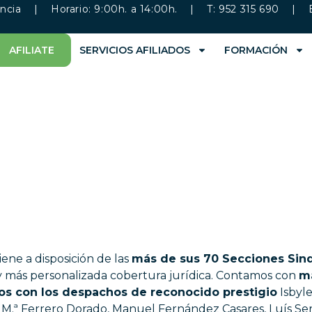
ncia
| Horario: 9:00h. a 14:00h. | T: 952 315 690 | 
AFILIATE
SERVICIOS AFILIADOS
FORMACIÓN
ene a disposición de las
más de sus 70 Secciones Sind
y más personalizada cobertura jurídica. Contamos con
má
mos con los despachos de reconocido prestigio
Isbyle
é M.ª Ferrero Dorado, Manuel Fernández Casares, Luís Ser