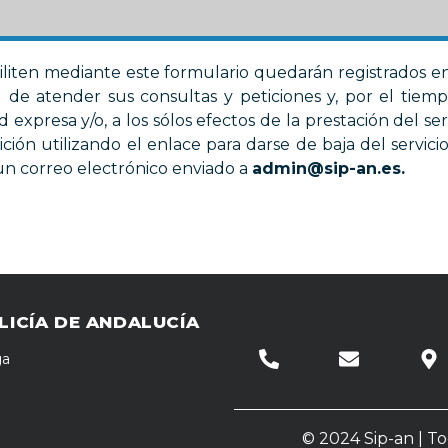
ciliten mediante este formulario quedarán registrados e
d de atender sus consultas y peticiones y, por el tiemp
ud expresa y/o, a los sólos efectos de la prestación del ser
ición utilizando el enlace para darse de baja del servici
 un correo electrónico enviado a
admin@sip-an.es
.
LICÍA DE ANDALUCÍA
ga
© 2024 Sip-an | T