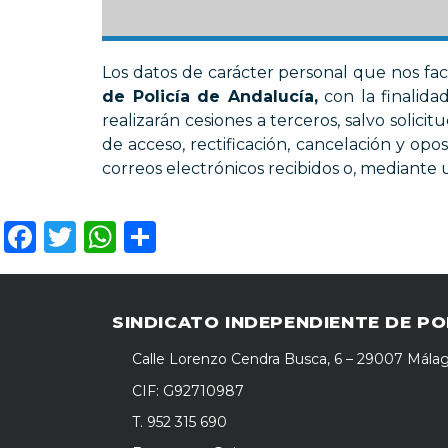
Los datos de carácter personal que nos fa
de Policía de Andalucía,
con la finalida
realizarán cesiones a terceros, salvo solicit
de acceso, rectificación, cancelación y opos
correos electrónicos recibidos o, mediante
Facebook
Twitter
WhatsApp
Compartir
SINDICATO INDEPENDIENTE DE PO
Calle Lorenzo Cendra Busca, 6 – 29007 Mála
CIF: G92710987
T. 952 315 690