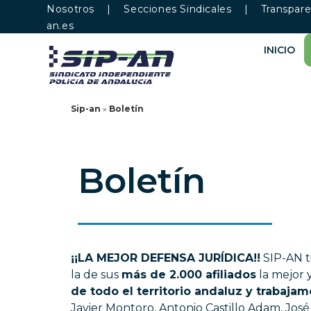
Nosotros
|
Secciones Sindicales
|
Transpare
an.es
INICIO
Sip-an
»
Boletín
Boletín
¡¡LA MEJOR DEFENSA JURÍDICA!!
SIP-AN ti
la de sus
más de 2.000 afiliados
la mejor 
de todo el territorio andaluz y trabaja
Javier Montoro, Antonio Castillo Adam, Jos