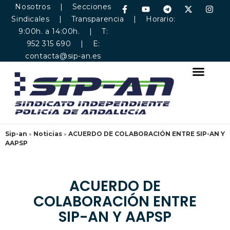
Nosotros
|
Secciones
Sindicales
|
Transparencia
| Horario:
9:00h. a 14:00h. | T:
952 315 690 | E:
contacta@sip-an.es
Sip-an
»
Noticias
»
ACUERDO DE COLABORACIÓN ENTRE SIP-AN Y
AAPSP
ACUERDO DE
COLABORACIÓN ENTRE
SIP-AN Y AAPSP