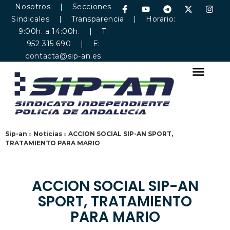
Nosotros
|
Secciones
Sindicales
|
Transparencia
| Horario:
9:00h. a 14:00h. | T:
952 315 690 | E:
contacta@sip-an.es
Sip-an
»
Noticias
»
ACCION SOCIAL SIP-AN SPORT,
TRATAMIENTO PARA MARIO
ACCION SOCIAL SIP-AN
SPORT, TRATAMIENTO
PARA MARIO